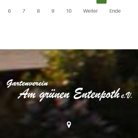
6
7
8
9
10
Weiter
Ende