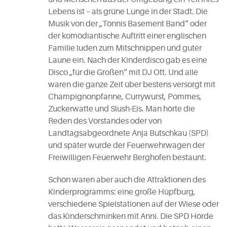
Lebens ist – als grüne Lunge in der Stadt. Die
Musik von der „Tönnis Basement Band“ oder
der komödiantische Auftritt einer englischen
Familie luden zum Mitschnippen und guter
Laune ein. Nach der Kinderdisco gab es eine
Disco „für die Großen“ mit DJ Ott. Und alle
waren die ganze Zeit über bestens versorgt mit
Champignonpfanne, Currywurst, Pommes,
Zuckerwatte und Slush-Eis. Man hörte die
Reden des Vorstandes oder von
Landtagsabgeordnete Anja Butschkau (SPD)
und später wurde der Feuerwehrwagen der
Freiwilligen Feuerwehr Berghofen bestaunt.
Schön waren aber auch die Attraktionen des
Kinderprogramms: eine große Hüpfburg,
verschiedene Spielstationen auf der Wiese oder
das Kinderschminken mit Anni. Die SPD Hörde