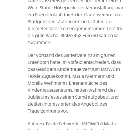
hatte Wassereis gespendet und betrieb einen
Wein-Stand. Höhepunkt der Veranstaltung war
ein Spendenlauf durch den Gartenverein – das
Startgeld der Läuferinnen und Läufer pro
Kilometer floss in einen gemeinsamen Topf für
die gute Sache. Stolze 453 Euro 50 kamen so
zusammen.
Der Vorstand des Gartenvereins am grünen
Entenpoth hatte im Vorfeld entschieden, dass
das Geld dem Kindertrauerzentrum MÖWE in
Hörde zugutekommt. Maria Nietmann und
Monika Wehrmann, Ehrenamtliche des
Kindertrauerzentrums, hatten während des
Jubiläumsfestes einen Stand aufgebaut und
stellten Interessierten das Angebot des
Trauerzentrums vor.
Autoren: Beate Schwedler (MÖWE) & Martin