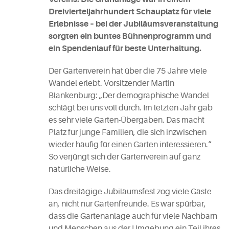
Dreivierteljahrhundert Schauplatz für viele
Erlebnisse – bei der Jubiläumsveranstaltung
sorgten ein buntes Bühnenprogramm und
ein Spendenlauf für beste Unterhaltung.
Der Gartenverein hat über die 75 Jahre viele
Wandel erlebt. Vorsitzender Martin
Blankenburg: „Der demographische Wandel
schlägt bei uns voll durch. Im letzten Jahr gab
es sehr viele Garten-Übergaben. Das macht
Platz für junge Familien, die sich inzwischen
wieder häufig für einen Garten interessieren.“
So verjüngt sich der Gartenverein auf ganz
natürliche Weise.
Das dreitägige Jubiläumsfest zog viele Gäste
an, nicht nur Gartenfreunde. Es war spürbar,
dass die Gartenanlage auch für viele Nachbarn
und Menschen aus der Umgebung ein Teil ihres