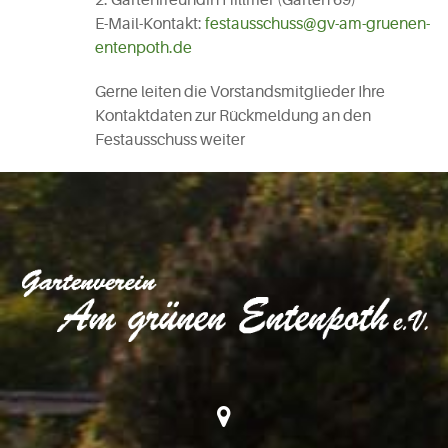
E-Mail-Kontakt:
festausschuss@gv-am-gruenen-
entenpoth.de
Gerne leiten die Vorstandsmitglieder Ihre
Kontaktdaten zur Rückmeldung an den
Festausschuss weiter